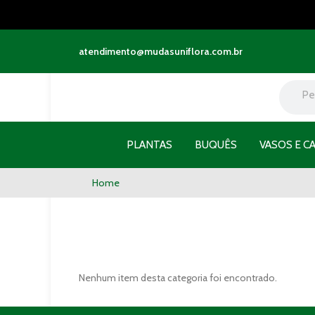
atendimento@mudasuniflora.com.br
PLANTAS
BUQUÊS
VASOS E C
Home
Nenhum item desta categoria foi encontrado.