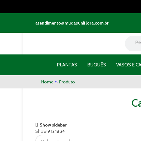
atendimento@mudasuniflora.com.br
PLANTAS
BUQUÊS
VASOS E C
Home
»
Produto
Ca
Show sidebar
Show
9
12
18
24