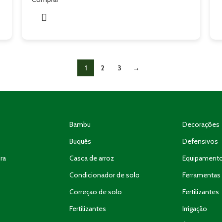
1
2
3
→
Bambu
Decorações
Buquês
Defensivos
ra
Casca de arroz
Equipament
Condicionador de solo
Ferramentas 
Correçao de solo
Fertilizantes
Fertilizantes
Irrigação