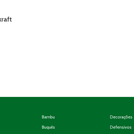
kraft
Bambu
Decorações
Buquês
Defensivos