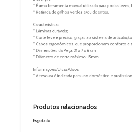
* É uma ferramenta manual utilizada para podas leves,
* Retirada de galhos verdes e/ou doentes.
Características
* Lâminas duráveis;
* Corte leve e preciso, graças ao sistema de articulação
* Cabos ergonômicos, que proporcionam conforto e s
* Dimensões da Peça: 21 x 7 x 6 cm
* Diâmetro de corte máximo: 15mm
Informações/Dicas/Usos
* A tesoura é indicada para uso doméstico e profissiona
Produtos relacionados
Esgotado