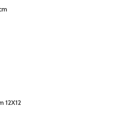
cm
m 12X12