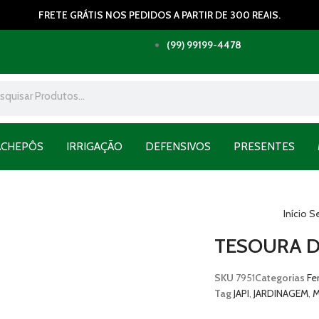
FRETE GRÁTIS NOS PEDIDOS A PARTIR DE 300 REAIS.
(99) 99199-4478
ACHEPÔS
IRRIGAÇÃO
DEFENSIVOS
PRESENTES
Início
S
TESOURA D
SKU
7951
Categorias
Fe
Tag
JAPI
,
JARDINAGEM
,
M