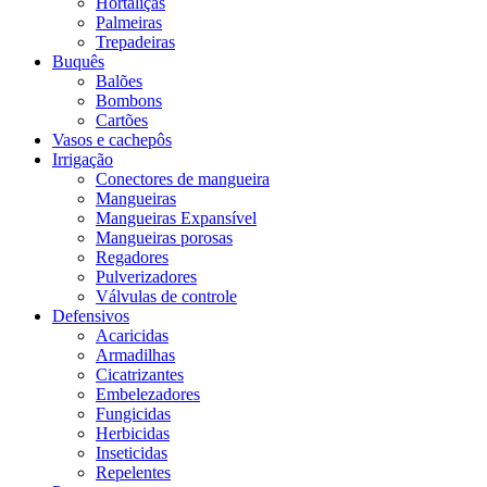
Hortaliças
Palmeiras
Trepadeiras
Buquês
Balões
Bombons
Cartões
Vasos e cachepôs
Irrigação
Conectores de mangueira
Mangueiras
Mangueiras Expansível
Mangueiras porosas
Regadores
Pulverizadores
Válvulas de controle
Defensivos
Acaricidas
Armadilhas
Cicatrizantes
Embelezadores
Fungicidas
Herbicidas
Inseticidas
Repelentes