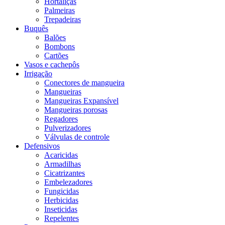
Hortaliças
Palmeiras
Trepadeiras
Buquês
Balões
Bombons
Cartões
Vasos e cachepôs
Irrigação
Conectores de mangueira
Mangueiras
Mangueiras Expansível
Mangueiras porosas
Regadores
Pulverizadores
Válvulas de controle
Defensivos
Acaricidas
Armadilhas
Cicatrizantes
Embelezadores
Fungicidas
Herbicidas
Inseticidas
Repelentes