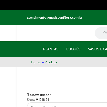
atendimento@mudasuniflora.com.br
PLANTAS
BUQUÊS
VASOS E C
Home
»
Produto
Show sidebar
Show
9
12
18
24