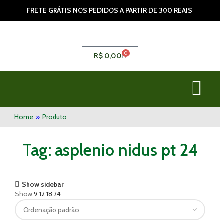
FRETE GRÁTIS NOS PEDIDOS A PARTIR DE 300 REAIS.
0
R$
0,00
Home
»
Produto
Tag: asplenio nidus pt 24
Show sidebar
Show
9
12
18
24