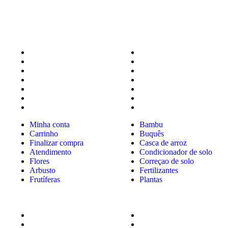
Minha conta
Bambu
Carrinho
Buquês
Finalizar compra
Casca de arroz
Atendimento
Condicionador de solo
Flores
Correçao de solo
Arbusto
Fertilizantes
Frutíferas
Plantas
Minha conta
Bambu
Carrinho
Buquês
Finalizar compra
Casca de arroz
Atendimento
Condicionador de solo
Flores
Correçao de solo
Arbusto
Fertilizantes
Frutíferas
Plantas
Decorações
Arbusto
Defensivos
Cactos e Suculentas