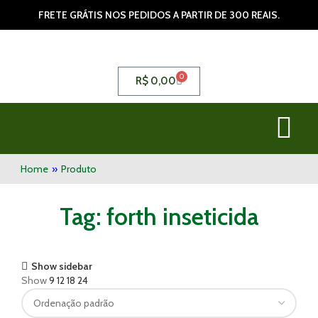
FRETE GRÁTIS NOS PEDIDOS A PARTIR DE 300 REAIS.
0
R$
0,00
Home
»
Produto
Tag: forth inseticida
Show sidebar
Show
9
12
18
24