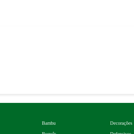
Bambu
Decorações
Buquês
Defensivos