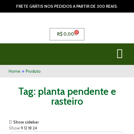
FRETE GRÁTIS NOS PEDIDOS A PARTIR DE 300 REAIS.
0
R$
0,00
Home
»
Produto
Tag: planta pendente e
rasteiro
Show sidebar
Show
9
12
18
24