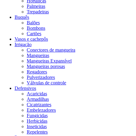
Hortaliças
Palmeiras
Trepadeiras
Buquês
Balões
Bombons
Cartões
Vasos e cachepôs
Irrigação
Conectores de mangueira
Mangueiras
Mangueiras Expansível
Mangueiras porosas
Regadores
Pulverizadores
Válvulas de controle
Defensivos
Acaricidas
Armadilhas
Cicatrizantes
Embelezadores
Fungicidas
Herbicidas
Inseticidas
Repelentes