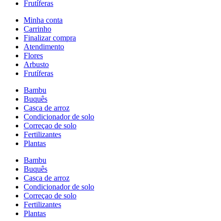
Frutíferas
Minha conta
Carrinho
Finalizar compra
Atendimento
Flores
Arbusto
Frutíferas
Bambu
Buquês
Casca de arroz
Condicionador de solo
Correçao de solo
Fertilizantes
Plantas
Bambu
Buquês
Casca de arroz
Condicionador de solo
Correçao de solo
Fertilizantes
Plantas