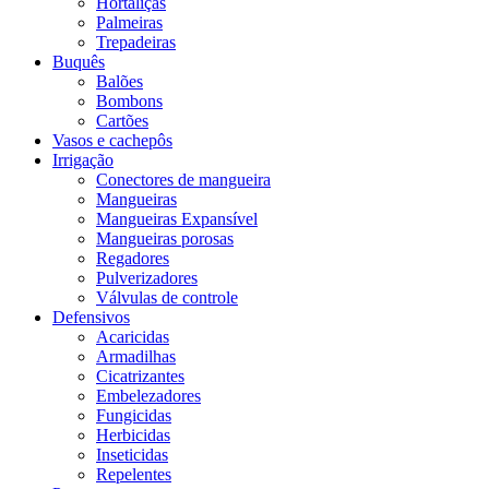
Hortaliças
Palmeiras
Trepadeiras
Buquês
Balões
Bombons
Cartões
Vasos e cachepôs
Irrigação
Conectores de mangueira
Mangueiras
Mangueiras Expansível
Mangueiras porosas
Regadores
Pulverizadores
Válvulas de controle
Defensivos
Acaricidas
Armadilhas
Cicatrizantes
Embelezadores
Fungicidas
Herbicidas
Inseticidas
Repelentes