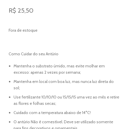
R$
25,50
Fora de estoque
Como Cuidar do seu Antúrio
Mantenha o substrato úmido, mas evite molhar em
excesso: apenas 2 vezes por semana;
Mantenha em local com boa luz, mas nunca luz direta do
sol;
Use fertilizante 10/10/10 ou 15/15/15 uma vez ao mês e retire
as flores e folhas secas;
Cuidado com a temperatura abaixo de 14°C!
O antúrio Não é comestível. Deve ser utilizado somente
para fins decorativos e ornamentais.