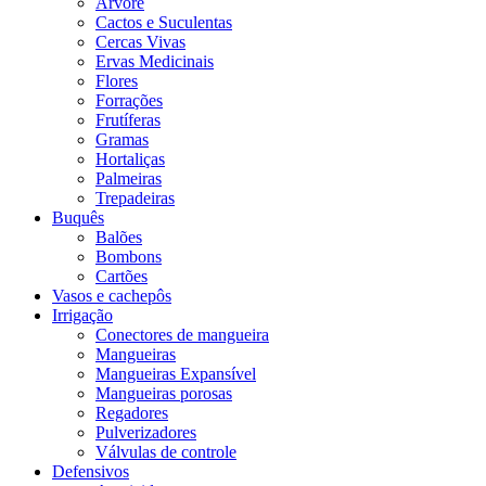
Árvore
Cactos e Suculentas
Cercas Vivas
Ervas Medicinais
Flores
Forrações
Frutíferas
Gramas
Hortaliças
Palmeiras
Trepadeiras
Buquês
Balões
Bombons
Cartões
Vasos e cachepôs
Irrigação
Conectores de mangueira
Mangueiras
Mangueiras Expansível
Mangueiras porosas
Regadores
Pulverizadores
Válvulas de controle
Defensivos