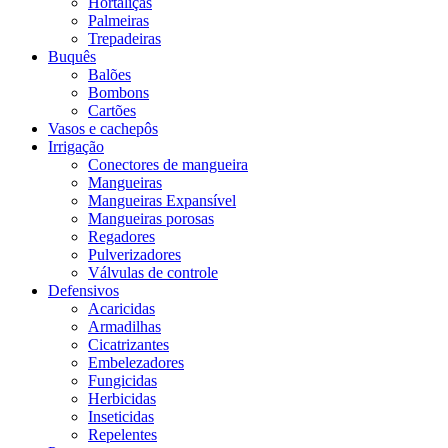
Hortaliças
Palmeiras
Trepadeiras
Buquês
Balões
Bombons
Cartões
Vasos e cachepôs
Irrigação
Conectores de mangueira
Mangueiras
Mangueiras Expansível
Mangueiras porosas
Regadores
Pulverizadores
Válvulas de controle
Defensivos
Acaricidas
Armadilhas
Cicatrizantes
Embelezadores
Fungicidas
Herbicidas
Inseticidas
Repelentes