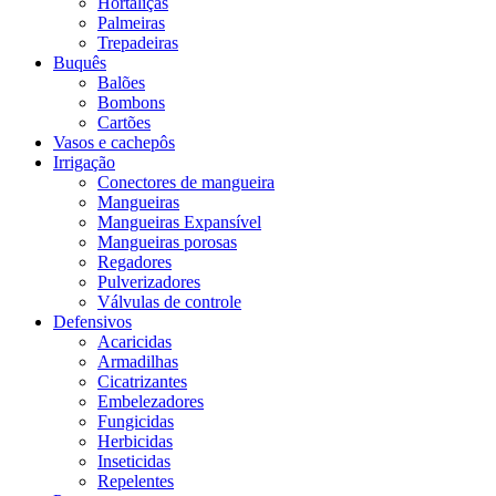
Hortaliças
Palmeiras
Trepadeiras
Buquês
Balões
Bombons
Cartões
Vasos e cachepôs
Irrigação
Conectores de mangueira
Mangueiras
Mangueiras Expansível
Mangueiras porosas
Regadores
Pulverizadores
Válvulas de controle
Defensivos
Acaricidas
Armadilhas
Cicatrizantes
Embelezadores
Fungicidas
Herbicidas
Inseticidas
Repelentes