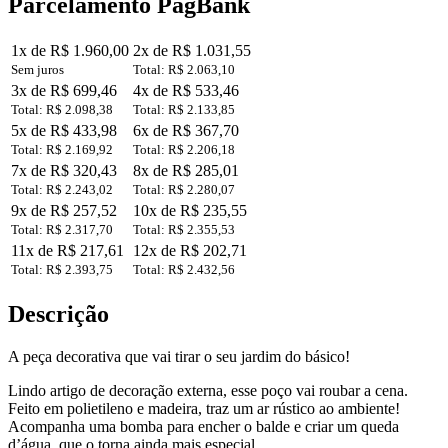
Parcelamento PagBank
Jardim
Decorativo
130cm
1x de R$ 1.960,00
2x de R$ 1.031,55
Balde
Sem juros
Total: R$ 2.063,10
Com
3x de R$ 699,46
4x de R$ 533,46
Queda
Total: R$ 2.098,38
Total: R$ 2.133,85
D'água
5x de R$ 433,98
6x de R$ 367,70
quantidade
Total: R$ 2.169,92
Total: R$ 2.206,18
7x de R$ 320,43
8x de R$ 285,01
Total: R$ 2.243,02
Total: R$ 2.280,07
9x de R$ 257,52
10x de R$ 235,55
Total: R$ 2.317,70
Total: R$ 2.355,53
11x de R$ 217,61
12x de R$ 202,71
Total: R$ 2.393,75
Total: R$ 2.432,56
Descrição
A peça decorativa que vai tirar o seu jardim do básico!
Lindo artigo de decoração externa, esse poço vai roubar a cena.
Feito em polietileno e madeira, traz um ar rústico ao ambiente!
Acompanha uma bomba para encher o balde e criar um queda
d’água, que o torna ainda mais especial.