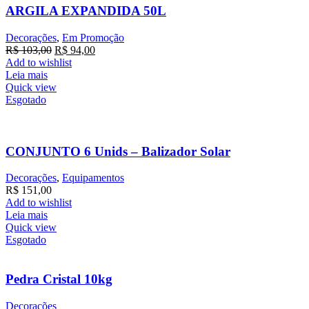
ARGILA EXPANDIDA 50L
Decorações
,
Em Promoção
O
O
R$
103,00
R$
94,00
preço
preço
Add to wishlist
original
atual
Leia mais
era:
é:
Quick view
R$ 103,00.
R$ 94,00.
Esgotado
CONJUNTO 6 Unids – Balizador Solar
Decorações
,
Equipamentos
R$
151,00
Add to wishlist
Leia mais
Quick view
Esgotado
Pedra Cristal 10kg
Decorações