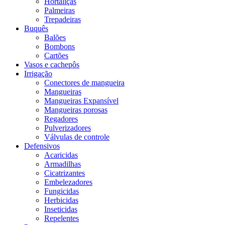
Hortaliças
Palmeiras
Trepadeiras
Buquês
Balões
Bombons
Cartões
Vasos e cachepôs
Irrigação
Conectores de mangueira
Mangueiras
Mangueiras Expansível
Mangueiras porosas
Regadores
Pulverizadores
Válvulas de controle
Defensivos
Acaricidas
Armadilhas
Cicatrizantes
Embelezadores
Fungicidas
Herbicidas
Inseticidas
Repelentes