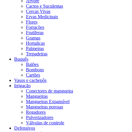
Árvore
Cactos e Suculentas
Cercas Vivas
Ervas Medicinais
Flores
Forrações
Frutíferas
Gramas
Hortaliças
Palmeiras
Trepadeiras
Buquês
Balões
Bombons
Cartões
Vasos e cachepôs
Irrigação
Conectores de mangueira
Mangueiras
Mangueiras Expansível
Mangueiras porosas
Regadores
Pulverizadores
Válvulas de controle
Defensivos