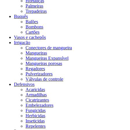
Hortaliças
Palmeiras
Trepadeiras
Buquês
Balões
Bombons
Cartões
Vasos e cachepôs
Irrigação
Conectores de mangueira
Mangueiras
Mangueiras Expansível
Mangueiras porosas
Regadores
Pulverizadores
Válvulas de controle
Defensivos
Acaricidas
Armadilhas
Cicatrizantes
Embelezadores
Fungicidas
Herbicidas
Inseticidas
Repelentes