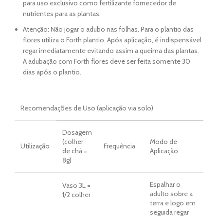
para uso exclusivo como fertilizante fornecedor de
nutrientes para as plantas.
Atenção: Não jogar o adubo nas folhas. Para o plantio das
flores utiliza o Forth plantio. Após aplicação, é indispensável
regar imediatamente evitando assim a queima das plantas.
A adubação com Forth flores deve ser feita somente 30
dias após o plantio.
Recomendações de Uso (aplicação via solo)
Dosagem
(colher
Modo de
Utilização
Frequência
de chá =
Aplicação
8g)
Espalhar o
Vaso 3L =
adulto sobre a
1/2 colher
terra e logo em
seguida regar