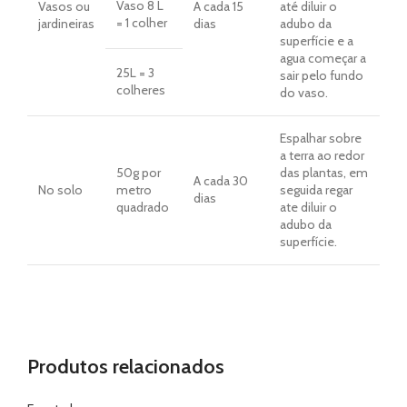
Vaso 8 L
Vasos ou
A cada 15
até diluir o
= 1 colher
jardineiras
dias
adubo da
superfície e a
agua começar a
25L = 3
sair pelo fundo
colheres
do vaso.
Espalhar sobre
a terra ao redor
50g por
das plantas, em
A cada 30
No solo
metro
seguida regar
dias
quadrado
ate diluir o
adubo da
superfície.
Produtos relacionados