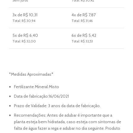
Sem juros
Total: R$ 30,42
3x de R$ 10,31
4x de R$ 7,87
Total: R$ 30,94
Total: R$ 31,46
5x de R$ 6,40
6x de R$ 5,42
Total: R$ 32,00
Total: R$ 32,53
*Medidas Aproximadas*
Fertilizante Mineral Misto
Data de fabricação:16/06/2021
Prazo de Validade: 3 anos da data de fabricação.
Recomendações: Antes de adubar é importante que a
planta esteja bem hidratada, caso esteja com sintomas de
falta de água fazer a rega e adubar no dia seguinte. Produto