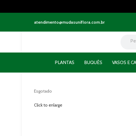
atendimento@mudasuniflora.com.br
PLANTAS
BUQUÊS
VASOS E C
Esgotado
Click to enlarge