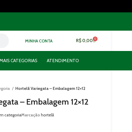
0
R$
0,00
MINHA CONTA
MAIS CATEGORIAS
ATENDIMENTO
egoria
Hortelã Variegata – Embalagem 12×12
iegata – Embalagem 12×12
m categoria
Marcação
hortelã