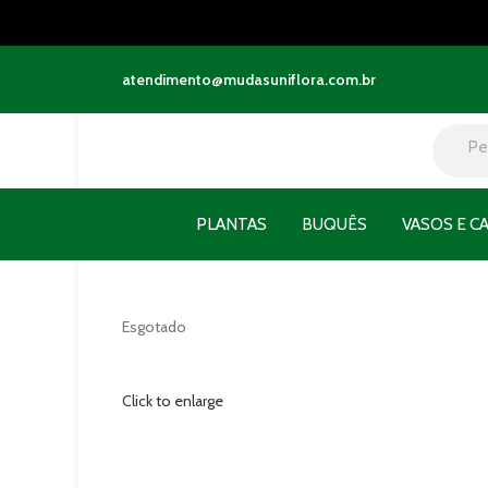
atendimento@mudasuniflora.com.br
PLANTAS
BUQUÊS
VASOS E C
Esgotado
Click to enlarge