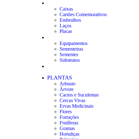
PRESENTES
Caixas
Cartões Comemorativos
Embrulhos
Laços
Placas
MAIS CATEGORIAS
Equipamentos
Sementeiras
Sementes
Substratos
ATENDIMENTO
PLANTAS
Arbusto
Árvore
Cactos e Suculentas
Cercas Vivas
Ervas Medicinais
Flores
Forrações
Frutíferas
Gramas
Hortaliças