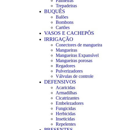
Palmeiras
Trepadeiras
BUQUÊS
Balões
Bombons
Cartões
VASOS E CACHEPÔS
IRRIGAÇÃO
Conectores de mangueira
Mangueiras
Mangueiras Expansível
Mangueiras porosas
Regadores
Pulverizadores
Válvulas de controle
DEFENSIVOS
Acaricidas
Armadilhas
Cicatrizantes
Embelezadores
Fungicidas
Herbicidas
Inseticidas
Repelentes
PRESENTES