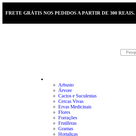
FRETE GRÁTIS NOS PEDIDOS A PARTIR DE 300 REAIS.
atendimento@mudasuniflora.com.br
PLANTAS
Arbusto
Árvore
Cactos e Suculentas
Cercas Vivas
Ervas Medicinais
Flores
Forrações
Frutíferas
Gramas
Hortaliças