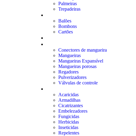
Palmeiras
Trepadeiras
BUQUÊS
Balões
Bombons
Cartões
VASOS E CACHEPÔS
IRRIGAÇÃO
Conectores de mangueira
Mangueiras
Mangueiras Expansível
Mangueiras porosas
Regadores
Pulverizadores
Válvulas de controle
DEFENSIVOS
Acaricidas
Armadilhas
Cicatrizantes
Embelezadores
Fungicidas
Herbicidas
Inseticidas
Repelentes