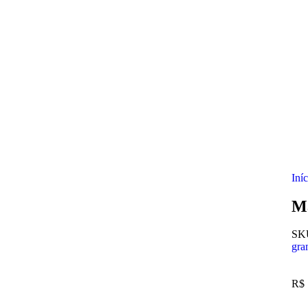
Iní
Ma
S
gra
R$