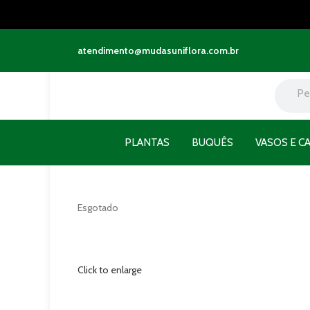
atendimento@mudasuniflora.com.br
PLANTAS
BUQUÊS
VASOS E C
Esgotado
Click to enlarge