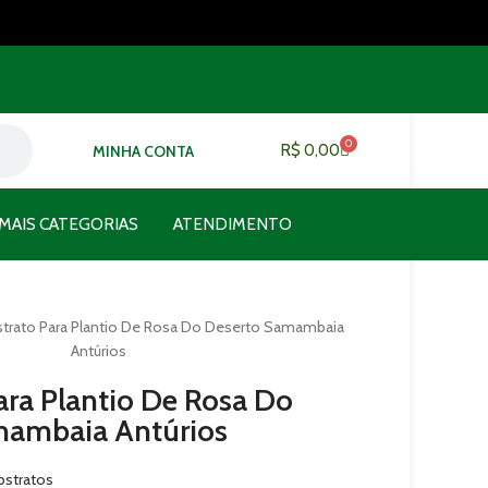
0
R$
0,00
MINHA CONTA
MAIS CATEGORIAS
ATENDIMENTO
trato Para Plantio De Rosa Do Deserto Samambaia
Antúrios
ara Plantio De Rosa Do
mambaia Antúrios
bstratos