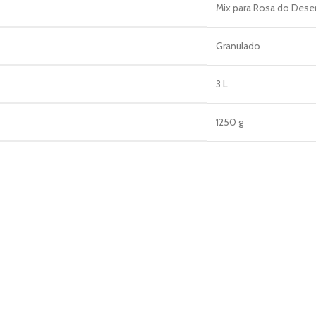
Mix para Rosa do Dese
Granulado
3 L
1250 g