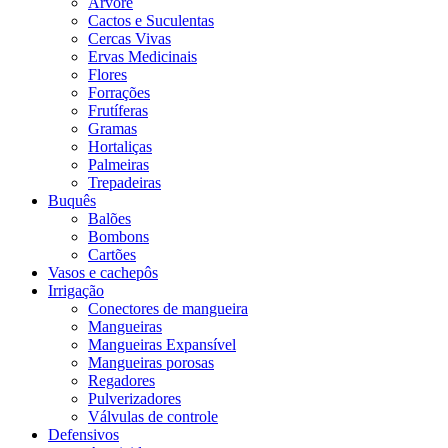
Árvore
Cactos e Suculentas
Cercas Vivas
Ervas Medicinais
Flores
Forrações
Frutíferas
Gramas
Hortaliças
Palmeiras
Trepadeiras
Buquês
Balões
Bombons
Cartões
Vasos e cachepôs
Irrigação
Conectores de mangueira
Mangueiras
Mangueiras Expansível
Mangueiras porosas
Regadores
Pulverizadores
Válvulas de controle
Defensivos