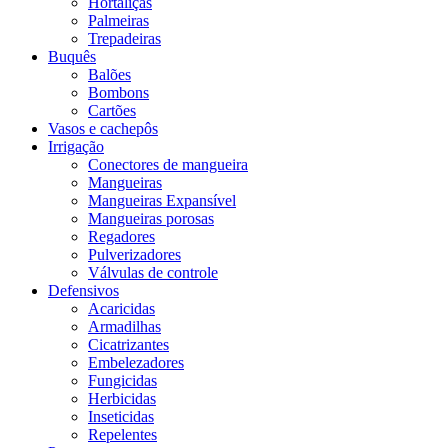
Hortaliças
Palmeiras
Trepadeiras
Buquês
Balões
Bombons
Cartões
Vasos e cachepôs
Irrigação
Conectores de mangueira
Mangueiras
Mangueiras Expansível
Mangueiras porosas
Regadores
Pulverizadores
Válvulas de controle
Defensivos
Acaricidas
Armadilhas
Cicatrizantes
Embelezadores
Fungicidas
Herbicidas
Inseticidas
Repelentes