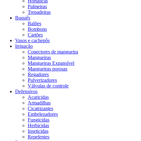
Hortaliças
Palmeiras
Trepadeiras
Buquês
Balões
Bombons
Cartões
Vasos e cachepôs
Irrigação
Conectores de mangueira
Mangueiras
Mangueiras Expansível
Mangueiras porosas
Regadores
Pulverizadores
Válvulas de controle
Defensivos
Acaricidas
Armadilhas
Cicatrizantes
Embelezadores
Fungicidas
Herbicidas
Inseticidas
Repelentes