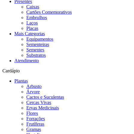
Presentes
Caixas
Cartões Comemorativos
Embrulhos
Laços
Placas
Mais Categorias
Equipamentos
Sementeiras
Sementes
Substratos
Atendimento
Cardápio
Plantas
Arbusto
Árvore
Cactos e Suculentas
Cercas Vivas
Ervas Medicinais
Flores
Forrações
Frutíferas
Gramas