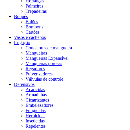
Hortaliças
Palmeiras
Trepadeiras
Buquês
Balões
Bombons
Cartões
Vasos e cachepôs
Irrigação
Conectores de mangueira
Mangueiras
Mangueiras Expansível
Mangueiras porosas
Regadores
Pulverizadores
Válvulas de controle
Defensivos
Acaricidas
Armadilhas
Cicatrizantes
Embelezadores
Fungicidas
Herbicidas
Inseticidas
Repelentes