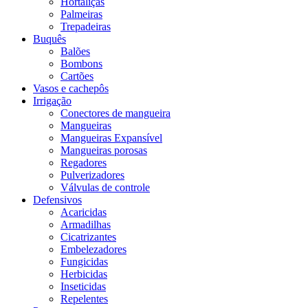
Hortaliças
Palmeiras
Trepadeiras
Buquês
Balões
Bombons
Cartões
Vasos e cachepôs
Irrigação
Conectores de mangueira
Mangueiras
Mangueiras Expansível
Mangueiras porosas
Regadores
Pulverizadores
Válvulas de controle
Defensivos
Acaricidas
Armadilhas
Cicatrizantes
Embelezadores
Fungicidas
Herbicidas
Inseticidas
Repelentes