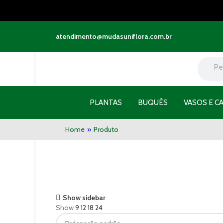
atendimento@mudasuniflora.com.br
PLANTAS
BUQUÊS
VASOS E C
Home
»
Produto
Show sidebar
Show
9
12
18
24