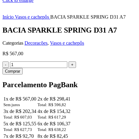
Click to enlarge
Início
Vasos e cachepôs
BACIA SPARKLE SPRING D31 A7
BACIA SPARKLE SPRING D31 A7
Categorias
Decorações
,
Vasos e cachepôs
R$
567,00
BACIA
SPARKLE
Comprar
SPRING
D31
Parcelamento PagBank
A7
quantidade
1x de R$ 567,00
2x de R$ 298,41
Sem juros
Total: R$ 596,82
3x de R$ 202,34
4x de R$ 154,32
Total: R$ 607,03
Total: R$ 617,29
5x de R$ 125,55
6x de R$ 106,37
Total: R$ 627,73
Total: R$ 638,22
7x de R$ 92,70
8x de R$ 82,45