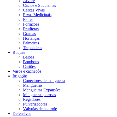
Árvore
Cactos e Suculentas
Cercas Vivas
Ervas Medicinais
Flores
Forrações
Frutíferas
Gramas
Hortaliças
Palmeiras
Trepadeiras
Buquês
Balões
Bombons
Cartões
Vasos e cachepôs
Irrigação
Conectores de mangueira
Mangueiras
Mangueiras Expansível
Mangueiras porosas
Regadores
Pulverizadores
Válvulas de controle
Defensivos