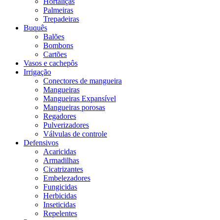
Hortaliças
Palmeiras
Trepadeiras
Buquês
Balões
Bombons
Cartões
Vasos e cachepôs
Irrigação
Conectores de mangueira
Mangueiras
Mangueiras Expansível
Mangueiras porosas
Regadores
Pulverizadores
Válvulas de controle
Defensivos
Acaricidas
Armadilhas
Cicatrizantes
Embelezadores
Fungicidas
Herbicidas
Inseticidas
Repelentes