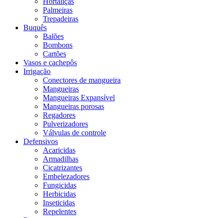
Hortaliças
Palmeiras
Trepadeiras
Buquês
Balões
Bombons
Cartões
Vasos e cachepôs
Irrigação
Conectores de mangueira
Mangueiras
Mangueiras Expansível
Mangueiras porosas
Regadores
Pulverizadores
Válvulas de controle
Defensivos
Acaricidas
Armadilhas
Cicatrizantes
Embelezadores
Fungicidas
Herbicidas
Inseticidas
Repelentes