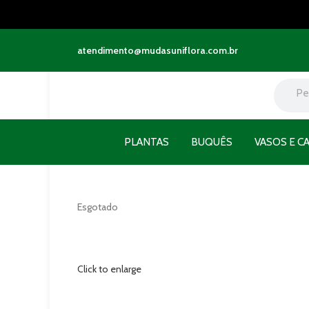
atendimento@mudasuniflora.com.br
PLANTAS
BUQUÊS
VASOS E C
Esgotado
Click to enlarge