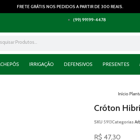
FRETE GRÁTIS NOS PEDIDOS A PARTIR DE 300 REAIS.
(99) 99199-4478
ACHEPÔS
IRRIGAÇÃO
DEFENSIVOS
PRESENTES
Início
Plant
Cróton Hibr
SKU
5913
Categorias
Ar
R$
47,30