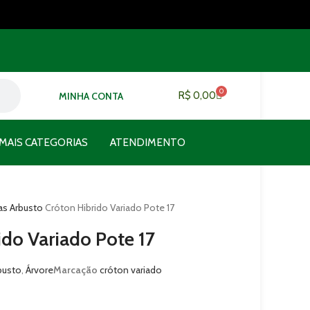
0
R$
0,00
MINHA CONTA
MAIS CATEGORIAS
ATENDIMENTO
as
Arbusto
Cróton Hibrido Variado Pote 17
ido Variado Pote 17
busto
,
Árvore
Marcação
cróton variado