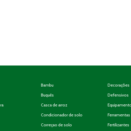
Bambu
Decorações
Buquês
Defensivos
ra
Casca de arroz
Equipament
Condicionador de solo
Ferramentas 
Correçao de solo
Fertilizantes