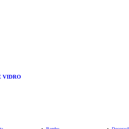
E VIDRO
ta
Bambu
Decoraçõ