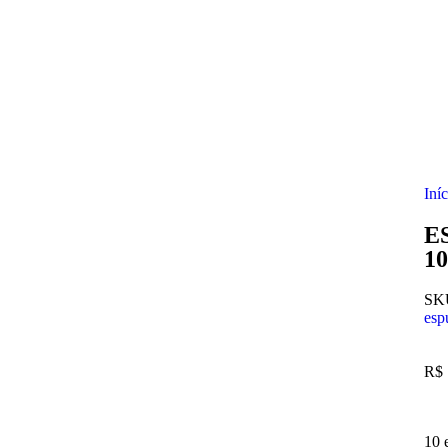
Iní
E
10
S
esp
R$
10 