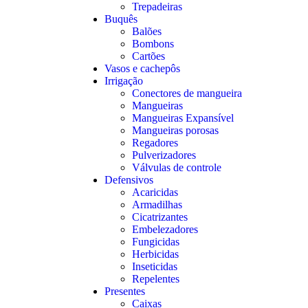
Trepadeiras
Buquês
Balões
Bombons
Cartões
Vasos e cachepôs
Irrigação
Conectores de mangueira
Mangueiras
Mangueiras Expansível
Mangueiras porosas
Regadores
Pulverizadores
Válvulas de controle
Defensivos
Acaricidas
Armadilhas
Cicatrizantes
Embelezadores
Fungicidas
Herbicidas
Inseticidas
Repelentes
Presentes
Caixas