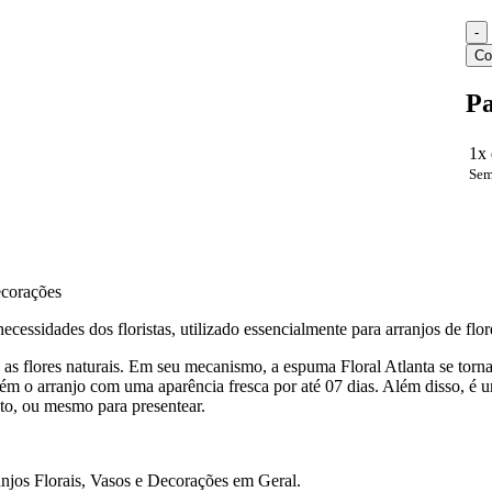
Co
P
1x 
Sem
ecorações
cessidades dos floristas, utilizado essencialmente para arranjos de flor
 as flores naturais. Em seu mecanismo, a espuma Floral Atlanta se torn
 o arranjo com uma aparência fresca por até 07 dias. Além disso, é um 
ento, ou mesmo para presentear.
njos Florais, Vasos e Decorações em Geral.