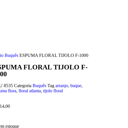
cio
Buquês
ESPUMA FLORAL TIJOLO F-1000
SPUMA FLORAL TIJOLO F-
00
KU
8535
Categoria
Buquês
Tag
arranjo
,
buque
,
uma flora
,
floral atlanta
,
tijolo floral
14,00
em estoque