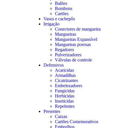
Balões
Bombons
Cartões
Vasos e cachepôs
Irrigação
Conectores de mangueira
Mangueiras
Mangueiras Expansível
Mangueiras porosas
Regadores
Pulverizadores
Válvulas de controle
Defensivos
Acaricidas
Armadilhas
Cicatrizantes
Embelezadores
Fungicidas
Herbicidas
Inseticidas
Repelentes
Presentes
Caixas
Cartões Comemorativos
Embrulhos