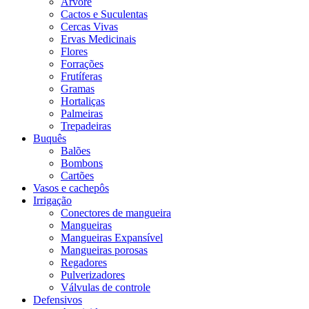
Árvore
Cactos e Suculentas
Cercas Vivas
Ervas Medicinais
Flores
Forrações
Frutíferas
Gramas
Hortaliças
Palmeiras
Trepadeiras
Buquês
Balões
Bombons
Cartões
Vasos e cachepôs
Irrigação
Conectores de mangueira
Mangueiras
Mangueiras Expansível
Mangueiras porosas
Regadores
Pulverizadores
Válvulas de controle
Defensivos