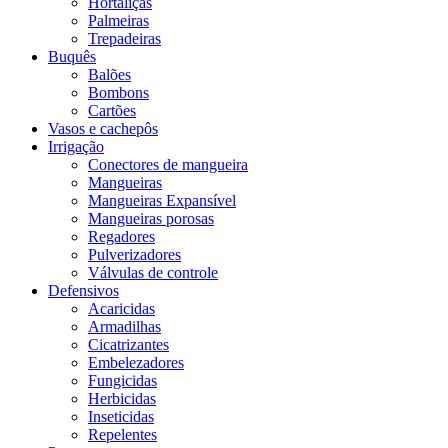
Hortaliças
Palmeiras
Trepadeiras
Buquês
Balões
Bombons
Cartões
Vasos e cachepôs
Irrigação
Conectores de mangueira
Mangueiras
Mangueiras Expansível
Mangueiras porosas
Regadores
Pulverizadores
Válvulas de controle
Defensivos
Acaricidas
Armadilhas
Cicatrizantes
Embelezadores
Fungicidas
Herbicidas
Inseticidas
Repelentes