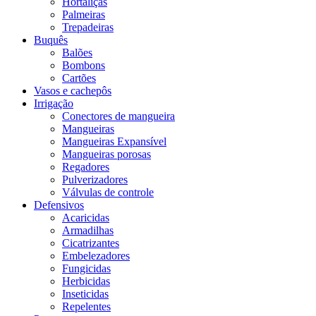
Hortaliças
Palmeiras
Trepadeiras
Buquês
Balões
Bombons
Cartões
Vasos e cachepôs
Irrigação
Conectores de mangueira
Mangueiras
Mangueiras Expansível
Mangueiras porosas
Regadores
Pulverizadores
Válvulas de controle
Defensivos
Acaricidas
Armadilhas
Cicatrizantes
Embelezadores
Fungicidas
Herbicidas
Inseticidas
Repelentes