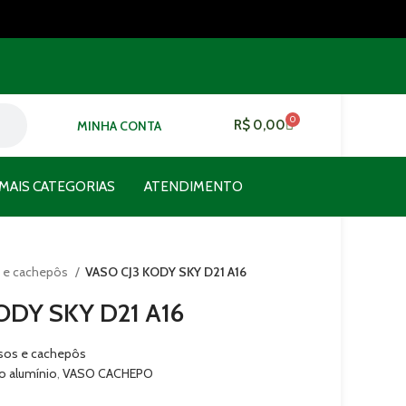
0
R$
0,00
MINHA CONTA
MAIS CATEGORIAS
ATENDIMENTO
 e cachepôs
VASO CJ3 KODY SKY D21 A16
ODY SKY D21 A16
sos e cachepôs
o alumínio
,
VASO CACHEPO