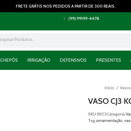
FRETE GRÁTIS NOS PEDIDOS A PARTIR DE 300 REAIS.
(99) 99199-4478
ACHEPÔS
IRRIGAÇÃO
DEFENSIVOS
PRESENTES
Início
Vasos
VASO CJ3 K
SKU
8803
Categoria
Va
Tag
ornamentação
,
vas