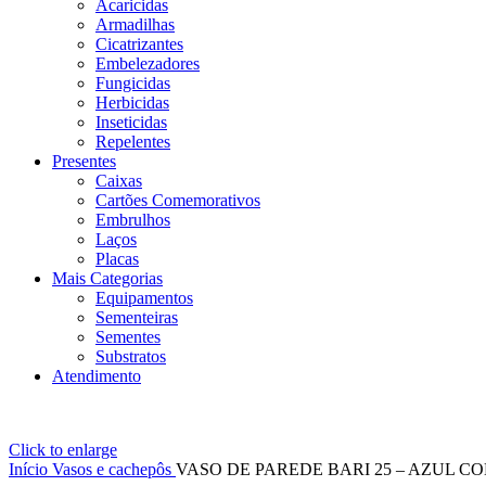
Acaricidas
Armadilhas
Cicatrizantes
Embelezadores
Fungicidas
Herbicidas
Inseticidas
Repelentes
Presentes
Caixas
Cartões Comemorativos
Embrulhos
Laços
Placas
Mais Categorias
Equipamentos
Sementeiras
Sementes
Substratos
Atendimento
Click to enlarge
Início
Vasos e cachepôs
VASO DE PAREDE BARI 25 – AZUL C