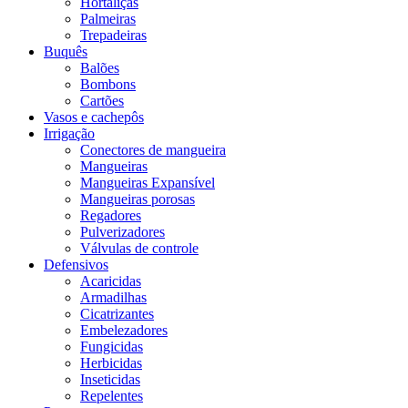
Hortaliças
Palmeiras
Trepadeiras
Buquês
Balões
Bombons
Cartões
Vasos e cachepôs
Irrigação
Conectores de mangueira
Mangueiras
Mangueiras Expansível
Mangueiras porosas
Regadores
Pulverizadores
Válvulas de controle
Defensivos
Acaricidas
Armadilhas
Cicatrizantes
Embelezadores
Fungicidas
Herbicidas
Inseticidas
Repelentes