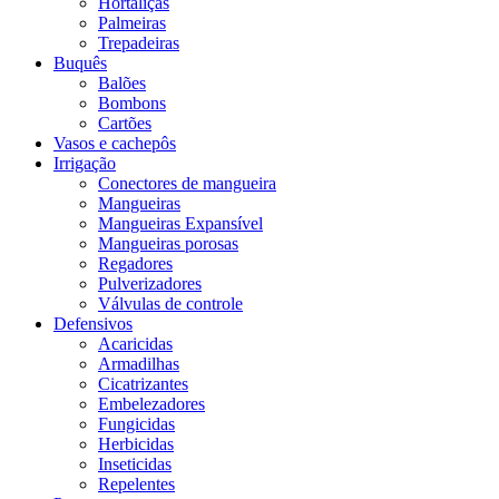
Hortaliças
Palmeiras
Trepadeiras
Buquês
Balões
Bombons
Cartões
Vasos e cachepôs
Irrigação
Conectores de mangueira
Mangueiras
Mangueiras Expansível
Mangueiras porosas
Regadores
Pulverizadores
Válvulas de controle
Defensivos
Acaricidas
Armadilhas
Cicatrizantes
Embelezadores
Fungicidas
Herbicidas
Inseticidas
Repelentes