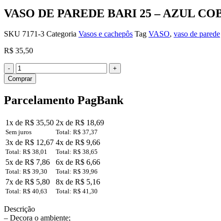
VASO DE PAREDE BARI 25 – AZUL CO
SKU
7171-3
Categoria
Vasos e cachepôs
Tag
VASO
,
vaso de parede
R$
35,50
VASO
DE
Comprar
PAREDE
BARI
Parcelamento PagBank
25
-
AZUL
1x de R$ 35,50
2x de R$ 18,69
COBALT
Sem juros
Total: R$ 37,37
quantidade
3x de R$ 12,67
4x de R$ 9,66
Total: R$ 38,01
Total: R$ 38,65
5x de R$ 7,86
6x de R$ 6,66
Total: R$ 39,30
Total: R$ 39,96
7x de R$ 5,80
8x de R$ 5,16
Total: R$ 40,63
Total: R$ 41,30
Descrição
– Decora o ambiente;