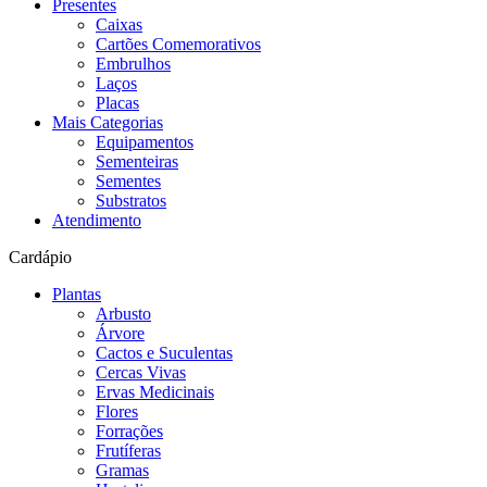
Presentes
Caixas
Cartões Comemorativos
Embrulhos
Laços
Placas
Mais Categorias
Equipamentos
Sementeiras
Sementes
Substratos
Atendimento
Cardápio
Plantas
Arbusto
Árvore
Cactos e Suculentas
Cercas Vivas
Ervas Medicinais
Flores
Forrações
Frutíferas
Gramas