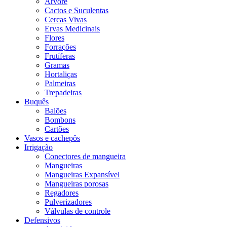
Árvore
Cactos e Suculentas
Cercas Vivas
Ervas Medicinais
Flores
Forrações
Frutíferas
Gramas
Hortaliças
Palmeiras
Trepadeiras
Buquês
Balões
Bombons
Cartões
Vasos e cachepôs
Irrigação
Conectores de mangueira
Mangueiras
Mangueiras Expansível
Mangueiras porosas
Regadores
Pulverizadores
Válvulas de controle
Defensivos