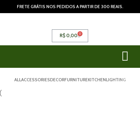
FRETE GRÁTIS NOS PEDIDOS A PARTIR DE 300 REAIS.
0
R$
0,00
ALL
ACCESSORIES
DECOR
FURNITURE
KITCHEN
LIGHTING
Decor
Et vestibulum quis a suspendisse
Decor