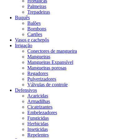
Hortaliças
Palmeiras
Trepadeiras
Buquês
Balões
Bombons
Cartões
Vasos e cachepôs
Irrigação
Conectores de mangueira
Mangueiras
Mangueiras Expansível
Mangueiras porosas
Regadores
Pulverizadores
Válvulas de controle
Defensivos
Acaricidas
Armadilhas
Cicatrizantes
Embelezadores
Fungicidas
Herbicidas
Inseticidas
Repelentes