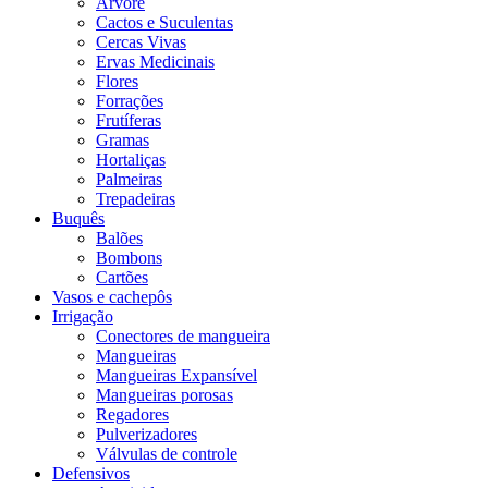
Árvore
Cactos e Suculentas
Cercas Vivas
Ervas Medicinais
Flores
Forrações
Frutíferas
Gramas
Hortaliças
Palmeiras
Trepadeiras
Buquês
Balões
Bombons
Cartões
Vasos e cachepôs
Irrigação
Conectores de mangueira
Mangueiras
Mangueiras Expansível
Mangueiras porosas
Regadores
Pulverizadores
Válvulas de controle
Defensivos